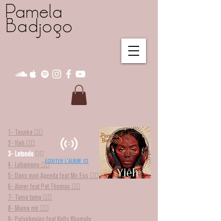
P a m e l a
B a d j o g o
1- Tounka
✍🏾
2- Yieh
✍🏾
3- Letondo
✍🏾
ÉCOUTER L'ALBUM ICI
4- Lobamono
✍🏾
5- Dans mon Agenda feat Mc Ess
✍🏾
6- Aimer feat Pat Thomas
✍🏾
7- Tama tama
✍🏾
8- Mama mê
✍🏾
9- Polyphonies feat Kelly Khumalo