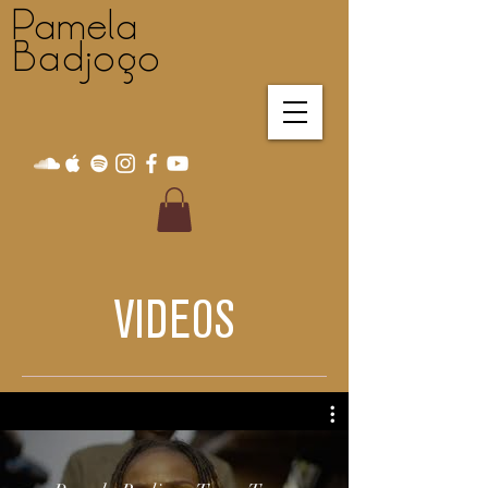
P a m e l a
B a d j o g o
VIDEOS