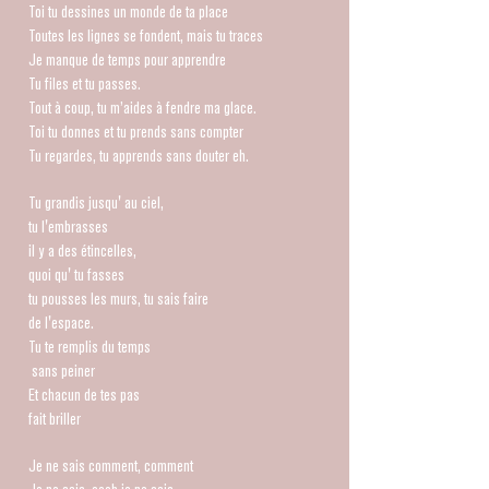
Toi tu dessines un monde de ta place
Toutes les lignes se fondent, mais tu traces
Je manque de temps pour apprendre
Tu files et tu passes.
Tout à coup, tu m’aides à fendre ma glace.
Toi tu donnes et tu prends sans compter
Tu regardes, tu apprends sans douter eh.
Tu grandis jusqu' au ciel,
tu l'embrasses
il y a des étincelles,
quoi qu' tu fasses
tu pousses les murs, tu sais faire
de l'espace.
Tu te remplis du temps
sans peiner
Et chacun de tes pas
fait briller
Je ne sais comment, comment